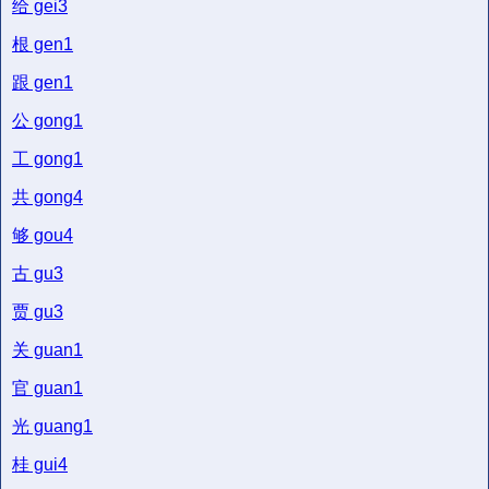
给
gei3
根
gen1
跟
gen1
公
gong1
工
gong1
共
gong4
够
gou4
古
gu3
贾
gu3
关
guan1
官
guan1
光
guang1
桂
gui4