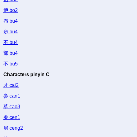
博
bo2
布
bu4
步
bu4
不
bu4
部
bu4
不
bu5
Characters pinyin C
才
cai2
参
can1
草
cao3
参
cen1
层
ceng2