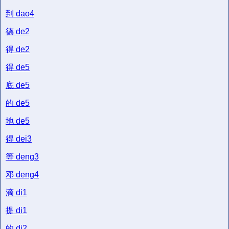
到
dao4
德
de2
得
de2
得
de5
底
de5
的
de5
地
de5
得
dei3
等
deng3
邓
deng4
滴
di1
提
di1
的
di2