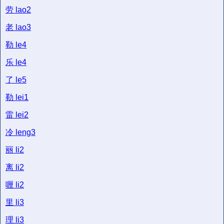
劳
lao2
老
lao3
勒
le4
乐
le4
了
le5
勒
lei1
雷
lei2
冷
leng3
丽
li2
离
li2
喱
li2
里
li3
理
li3