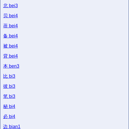
北
bei3
贝
bei4
蓓
bei4
备
bei4
被
bei4
背
bei4
本
ben3
比
bi3
彼
bi3
笔
bi3
秘
bi4
必
bi4
边
bian1