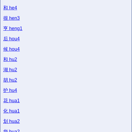
和
he4
很
hen3
亨
heng1
后
hou4
候
hou4
和
hu2
湖
hu2
胡
hu2
护
hu4
花
hua1
化
hua1
划
hua2
华
hua2