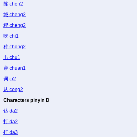
陈
chen2
城
cheng2
程
cheng2
吃
chi1
种
chong2
出
chu1
穿
chuan1
词
ci2
从
cong2
Characters pinyin D
达
da2
打
da2
打
da3