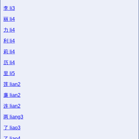
李
li3
丽
li4
力
li4
利
li4
莉
li4
历
li4
里
li5
莲
lian2
廉
lian2
连
lian2
两
liang3
了
liao3
了
liao4