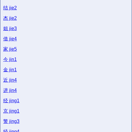
结
jie2
杰
jie2
姐
jie3
借
jie4
家
jie5
今
jin1
金
jin1
近
jin4
进
jin4
经
jing1
京
jing1
警
jing3
经
jing4