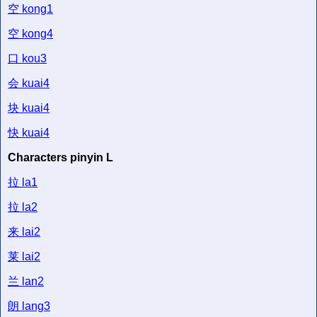
空
kong1
空
kong4
口
kou3
会
kuai4
块
kuai4
快
kuai4
Characters pinyin L
拉
la1
拉
la2
来
lai2
莱
lai2
兰
lan2
朗
lang3