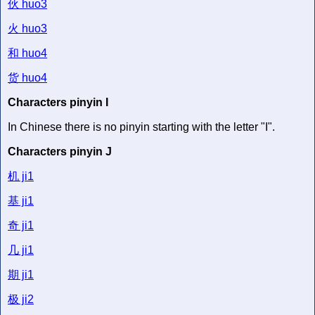
伙
huo3
火
huo3
和
huo4
货
huo4
Characters pinyin I
In Chinese there is no pinyin starting with the letter "I".
Characters pinyin J
机
ji1
基
ji1
奇
ji1
几
ji1
期
ji1
极
ji2