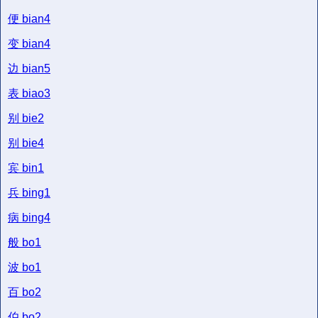
便
bian4
变
bian4
边
bian5
表
biao3
别
bie2
别
bie4
宾
bin1
兵
bing1
病
bing4
般
bo1
波
bo1
百
bo2
伯
bo2