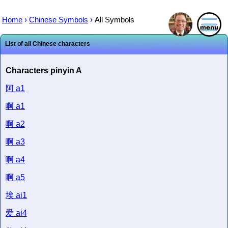
Home
›
Chinese Symbols
›
All Symbols
List of all Chinese characters
Characters pinyin A
阿
a1
啊
a1
啊
a2
啊
a3
啊
a4
啊
a5
埃
ai1
爱
ai4