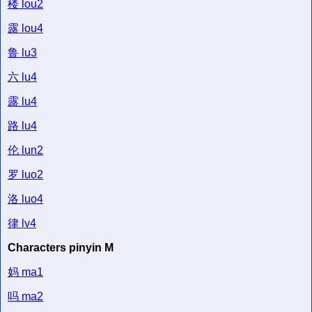
楼
lou2
露
lou4
鲁
lu3
六
lu4
露
lu4
路
lu4
伦
lun2
罗
luo2
洛
luo4
律
lv4
Characters pinyin M
妈
ma1
吗
ma2