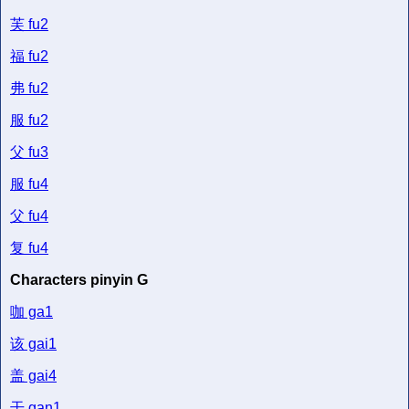
芙
fu2
福
fu2
弗
fu2
服
fu2
父
fu3
服
fu4
父
fu4
复
fu4
Characters pinyin G
咖
ga1
该
gai1
盖
gai4
干
gan1