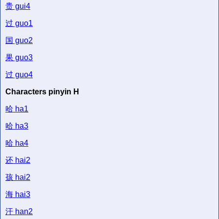
贵
gui4
过
guo1
国
guo2
果
guo3
过
guo4
Characters pinyin H
哈
ha1
哈
ha3
哈
ha4
还
hai2
孩
hai2
海
hai3
汗
han2