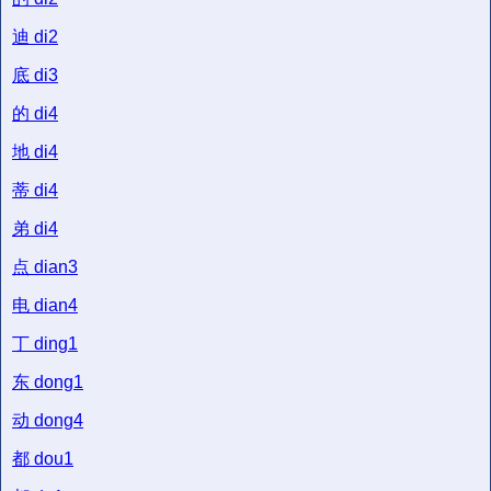
迪
di2
底
di3
的
di4
地
di4
蒂
di4
弟
di4
点
dian3
电
dian4
丁
ding1
东
dong1
动
dong4
都
dou1