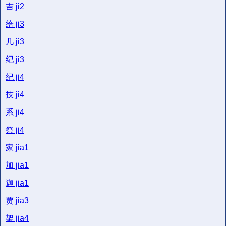
吉
ji2
给
ji3
几
ji3
纪
ji3
纪
ji4
技
ji4
系
ji4
祭
ji4
家
jia1
加
jia1
迦
jia1
贾
jia3
架
jia4