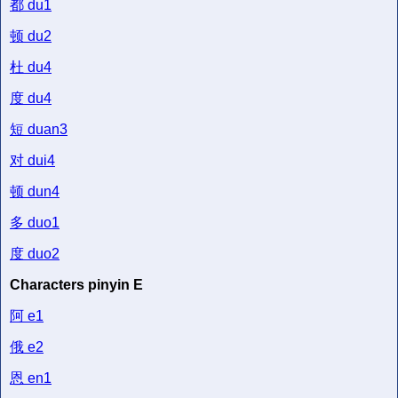
都
du1
顿
du2
杜
du4
度
du4
短
duan3
对
dui4
顿
dun4
多
duo1
度
duo2
Characters pinyin E
阿
e1
俄
e2
恩
en1