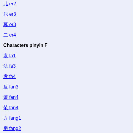
儿
er2
尔
er3
耳
er3
二
er4
Characters pinyin F
发
fa1
法
fa3
发
fa4
反
fan3
饭
fan4
范
fan4
方
fang1
房
fang2