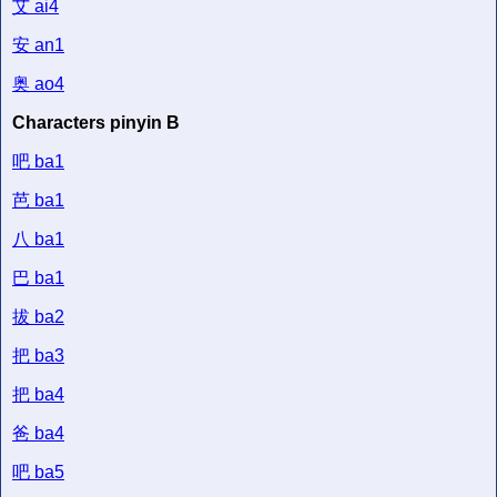
艾
ai4
安
an1
奥
ao4
Characters pinyin B
吧
ba1
芭
ba1
八
ba1
巴
ba1
拔
ba2
把
ba3
把
ba4
爸
ba4
吧
ba5