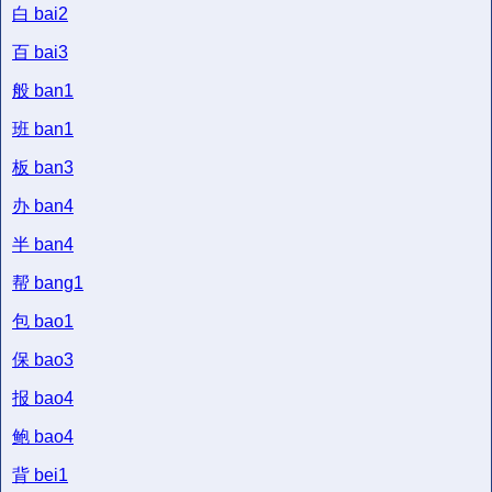
白
bai2
百
bai3
般
ban1
班
ban1
板
ban3
办
ban4
半
ban4
帮
bang1
包
bao1
保
bao3
报
bao4
鲍
bao4
背
bei1