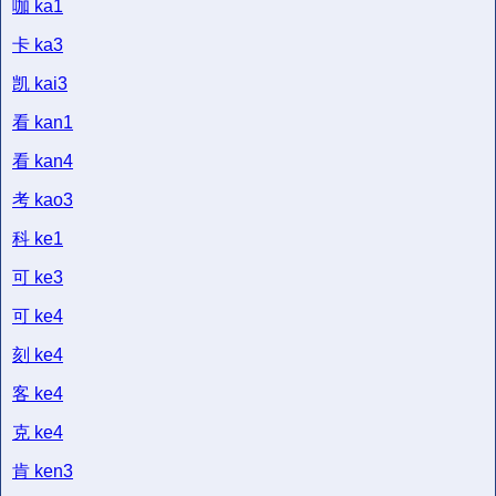
咖
ka1
卡
ka3
凯
kai3
看
kan1
看
kan4
考
kao3
科
ke1
可
ke3
可
ke4
刻
ke4
客
ke4
克
ke4
肯
ken3