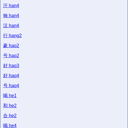
汗
han4
翰
han4
汉
han4
行
hang2
豪
hao2
号
hao2
好
hao3
好
hao4
号
hao4
喝
he1
和
he2
合
he2
喝
he4