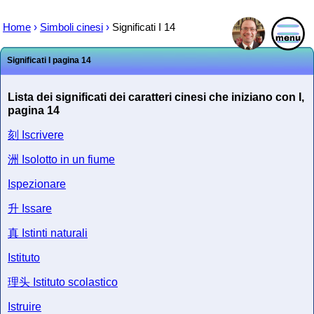
Home
›
Simboli cinesi
›
Significati I 14
Significati I pagina 14
Lista dei significati dei caratteri cinesi che iniziano con I,
pagina 14
刻
Iscrivere
洲
Isolotto in un fiume
Ispezionare
升
Issare
真
Istinti naturali
Istituto
理头
Istituto scolastico
Istruire