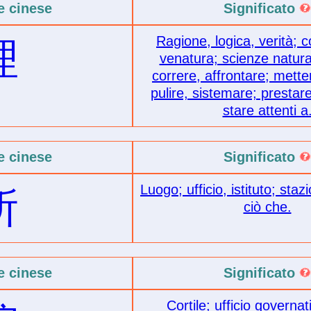
e cinese
Significato
Ragione, logica, verità; 
理
venatura; scienze natural
correre, affrontare; mette
pulire, sistemare; prestar
stare attenti a
e cinese
Significato
Luogo; ufficio, istituto; staz
所
ciò che.
e cinese
Significato
Cortile; ufficio governat