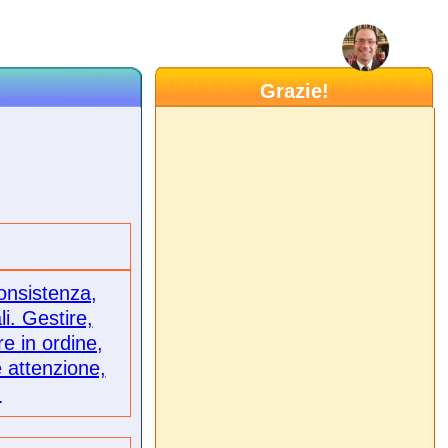
Grazie!
consistenza,
i. Gestire,
re in ordine,
e attenzione,
.