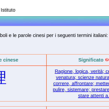
Istituto
oli e le parole cinesi per i seguenti termini italiani:
e cinese
Significato
Ragione, logica, verità; 
理
venatura; scienze natural
correre, affrontare; mette
pulire, sistemare; prestar
stare attenti a