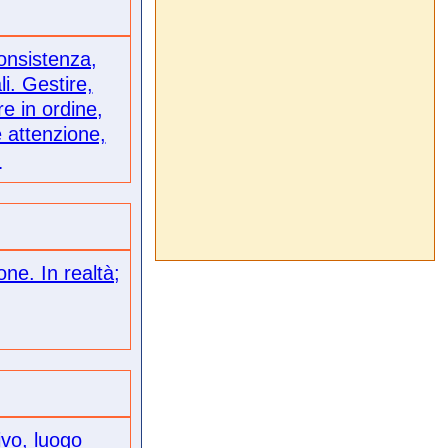
consistenza,
i. Gestire,
re in ordine,
e attenzione,
.
ione. In realtà;
ivo, luogo