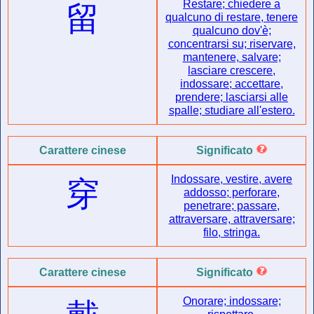
Restare; chiedere a
留
qualcuno di restare, tenere
qualcuno dov'è;
concentrarsi su; riservare,
mantenere, salvare;
lasciare crescere,
indossare; accettare,
prendere; lasciarsi alle
spalle; studiare all'estero.
Carattere cinese
Significato
Indossare, vestire, avere
穿
addosso; perforare,
penetrare; passare,
attraversare, attraversare;
filo, stringa.
Carattere cinese
Significato
Onorare; indossare;