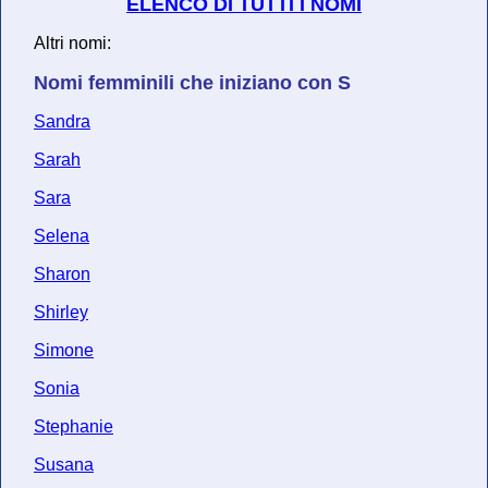
ELENCO DI TUTTI I NOMI
Altri nomi:
Nomi femminili che iniziano con S
Sandra
Sarah
Sara
Selena
Sharon
Shirley
Simone
Sonia
Stephanie
Susana