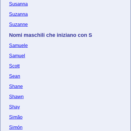
Susanna
Suzanna
Suzanne
Nomi maschili che iniziano con S
Samuele
Samuel
Scott
Sean
Shane
Shawn
Shay
Simão
Simón