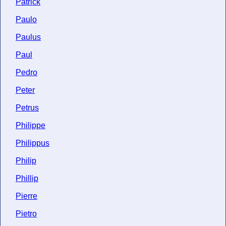
Patrick
Paulo
Paulus
Paul
Pedro
Peter
Petrus
Philippe
Philippus
Philip
Phillip
Pierre
Pietro