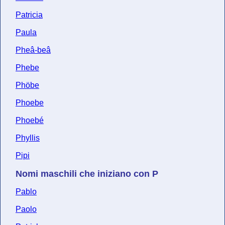
Patricia
Paula
Pheâ-beâ
Phebe
Phöbe
Phoebe
Phoebé
Phyllis
Pipi
Nomi maschili che iniziano con P
Pablo
Paolo