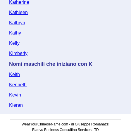
Katherine
Kathleen
Kathryn
Kathy
Kelly
Kimberly
Nomi maschili che iniziano con K
Keith
Kenneth
Kevin
Kieran
WearYourChineseName.com - di Giuseppe Romanazzi
Biaoyu Business Consulting Services LTD