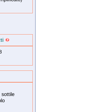
tti
8
sottile
olo