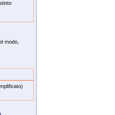
stinto
el modo,
mplificato)
n