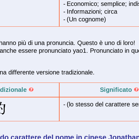
-
Economico; semplice; indi
-
Informazioni; circa
-
(Un cognome)
i hanno più di una pronuncia. Questo è uno di loro!
anche essere pronunciato yao1. Pronunciato in qu
a differente versione tradizionale.
adizionale
Significato
-
(lo stesso del carattere se
o carattere del
nome in cinese
Jonatha