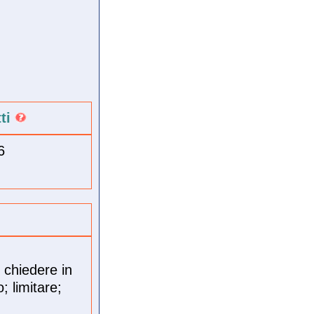
tti
6
 chiedere in
o; limitare;