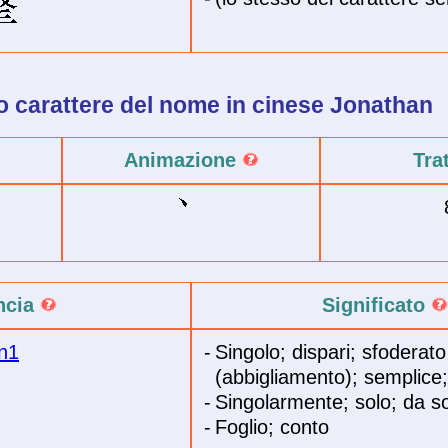
o carattere del
nome in cinese
Jonathan
Animazione
Tra
ncia
Significato
n1
-
Singolo; dispari; sfoderato
(abbigliamento); semplice; 
-
Singolarmente; solo; da s
-
Foglio; conto