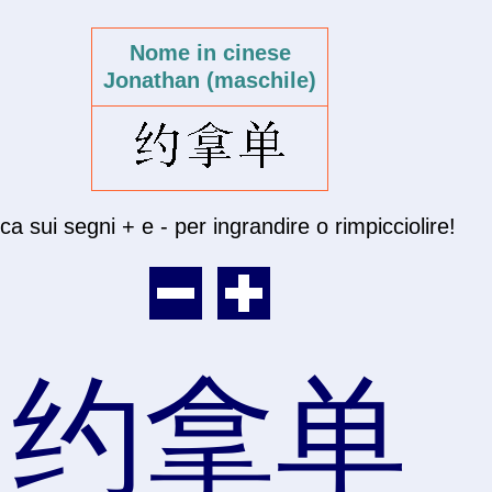
Nome in cinese
Jonathan (maschile)
cca sui segni + e - per ingrandire o rimpicciolire!
约拿单