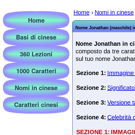
Home
›
Nomi in cinese
Home
Nome Jonathan (maschile) i
Basi di cinese
Nome Jonathan in ci
composto da tre caratt
360 Lezioni
sul tuo nome Jonathan 
1000 Caratteri
Sezione 1:
Immagine e
Nomi in cinese
Sezione 2:
Significat
Sezione 3:
Versione t
Caratteri cinesi
Sezione 4:
Celebrità 
SEZIONE 1:
IMMAGI