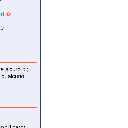
tti
10
e sicuro di;
er qualcuno
mplificato)