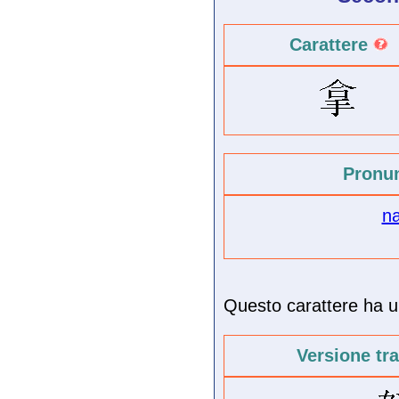
Carattere
Pronu
n
Questo carattere ha un
Versione tr