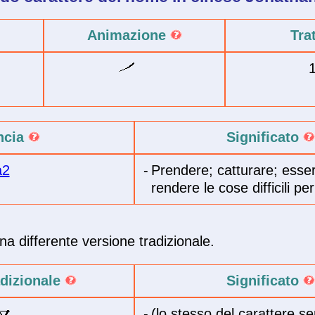
Animazione
Tra
ncia
Significato
a2
-
Prendere; catturare; esser
rendere le cose difficili p
a differente versione tradizionale.
adizionale
Significato
-
(lo stesso del carattere se