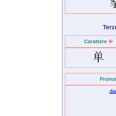
Terz
Carattere
Pronu
da