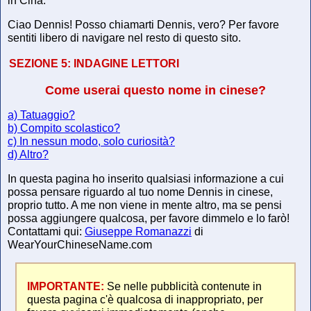
in Cina.
Ciao Dennis! Posso chiamarti Dennis, vero? Per favore
sentiti libero di navigare nel resto di questo sito.
SEZIONE 5:
INDAGINE LETTORI
Come userai questo nome in cinese?
a) Tatuaggio?
b) Compito scolastico?
c) In nessun modo, solo curiosità?
d) Altro?
In questa pagina ho inserito qualsiasi informazione a cui
possa pensare riguardo al tuo nome Dennis in cinese,
proprio tutto. A me non viene in mente altro, ma se pensi
possa aggiungere qualcosa, per favore dimmelo e lo farò!
Contattami qui:
Giuseppe Romanazzi
di
WearYourChineseName.com
IMPORTANTE:
Se nelle pubblicità contenute in
questa pagina c'è qualcosa di inappropriato, per