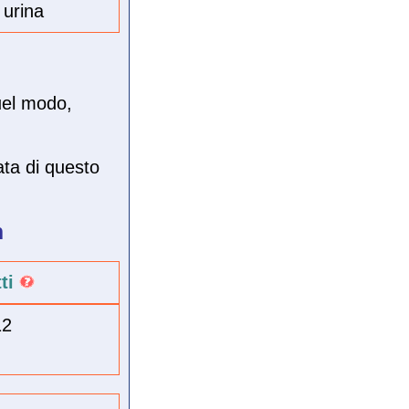
 urina
uel modo,
ata di questo
n
tti
12