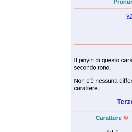
Pronu
y
Il pinyin di questo ca
secondo tono.
Non c'è nessuna differ
carattere.
Terz
Carattere