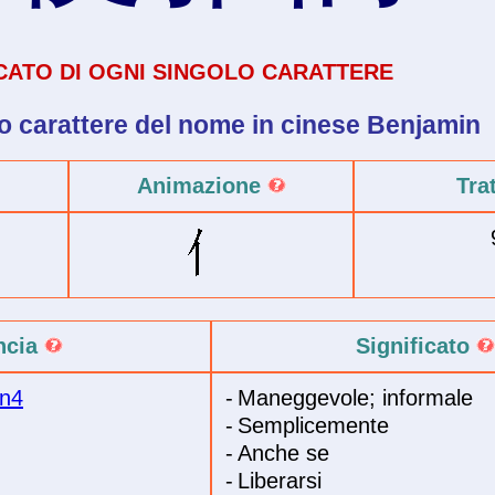
ICATO DI OGNI SINGOLO CARATTERE
o carattere del
nome in cinese
Benjamin
Animazione
Tra
ncia
Significato
an4
-
Maneggevole; informale
-
Semplicemente
-
Anche se
-
Liberarsi