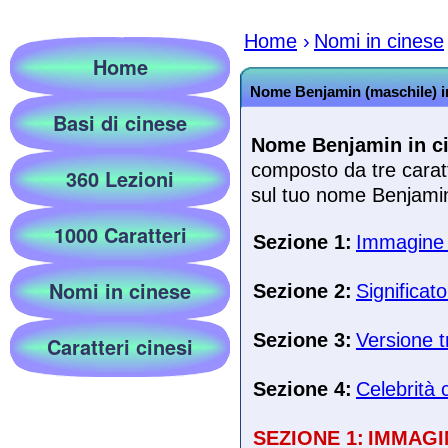
Home
›
Nomi in cinese
Home
Nome Benjamin (maschile) i
Basi di cinese
Nome Benjamin in c
composto da tre caratt
360 Lezioni
sul tuo nome Benjamin 
1000 Caratteri
Sezione 1:
Immagine e
Nomi in cinese
Sezione 2:
Significat
Sezione 3:
Versione t
Caratteri cinesi
Sezione 4:
Celebrità 
SEZIONE 1:
IMMAGI