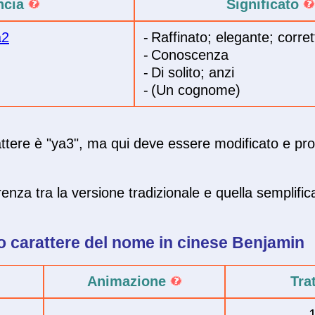
ncia
Significato
a2
-
Raffinato; elegante; corret
-
Conoscenza
-
Di solito; anzi
-
(Un cognome)
rattere è "ya3", ma qui deve essere modificato e pr
enza tra la versione tradizionale e quella semplific
o carattere del
nome in cinese
Benjamin
Animazione
Tra