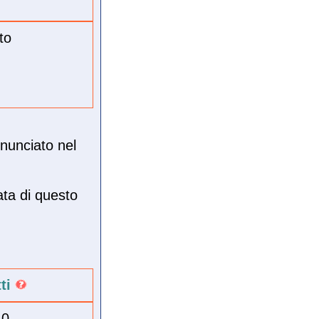
to
onunciato nel
ata di questo
tti
10