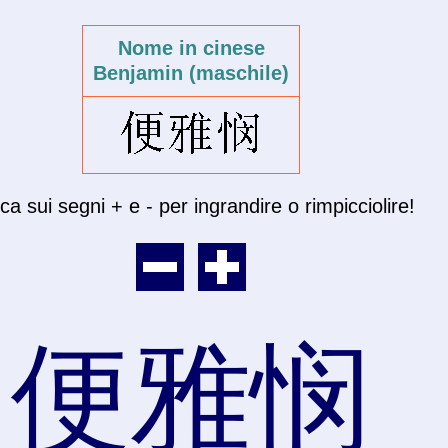
Nome in cinese
Benjamin (maschile)
cca sui segni + e - per ingrandire o rimpicciolire!
便雅悯