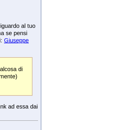
iguardo al tuo
ma se pensi
i:
Giuseppe
alcosa di
amente)
link ad essa dai