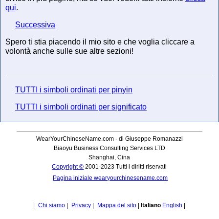
qui
.
Successiva
Spero ti stia piacendo il mio sito e che voglia cliccare a
volontà anche sulle sue altre sezioni!
TUTTI i simboli ordinati per pinyin
TUTTI i simboli ordinati per significato
WearYourChineseName.com - di Giuseppe Romanazzi
Biaoyu Business Consulting Services LTD
Shanghai, Cina
Copyright ©
2001-2023 Tutti i diritti riservati
Pagina iniziale wearyourchinesename.com
|
Chi siamo
|
Privacy
|
Mappa del sito
|
Italiano
English
|