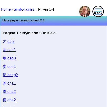
Home
›
Simboli cinesi
›
Pinyin C-1
Lista pinyin caratteri cinesi C-1
Pagina 1 pinyin con C iniziale
才
cai2
参
can1
草
cao3
参
cen1
层
ceng2
差
cha1
查
cha2
察
cha2