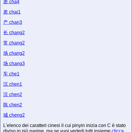
差
cha4
差
chai1
产
chan3
长
chang2
常
chang2
场
chang2
场
chang3
车
che1
沉
chen1
沉
chen2
陈
chen2
城
cheng2
L'elenco dei caratteri cinesi il cui pinyin inizia con C è stato
diviso in più pagine, ma se vuoi vederli tutti insieme
clicca