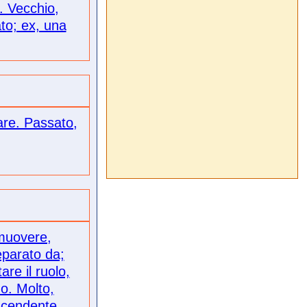
. Vecchio,
to; ex, una
are. Passato,
imuovere,
eparato da;
are il ruolo,
mo. Molto,
scendente.