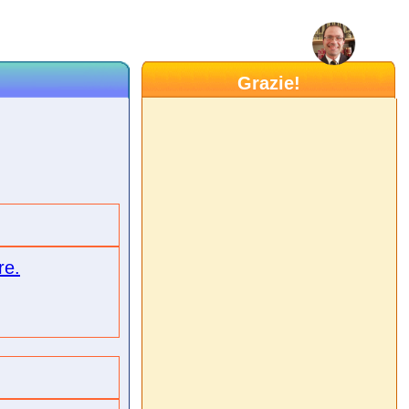
Grazie!
re.