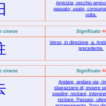
Amicizia; vecchio amico
旧
passato; usato, consuma
volta.
e cinese
Significato
Verso, in direzione, a. And
往
precedente.
e cinese
Significato
Andare, andare via; r
去
sbarazzarsi di; essere s
spedire; recitare, interpret
recitare. Passato, ulti
estremamente. Tono di