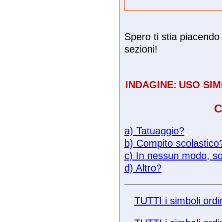
Spero ti stia piacendo 
sezioni!
INDAGINE:
USO SIM
C
a) Tatuaggio?
b) Compito scolastico
c) In nessun modo, so
d) Altro?
TUTTI i simboli ordi