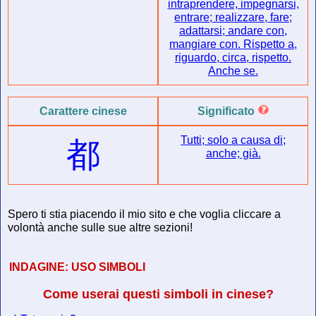
intraprendere, impegnarsi,
entrare; realizzare, fare;
adattarsi; andare con,
mangiare con. Rispetto a,
riguardo, circa, rispetto.
Anche se.
Carattere cinese
Significato
Tutti; solo a causa di;
都
anche; già.
Spero ti stia piacendo il mio sito e che voglia cliccare a
volontà anche sulle sue altre sezioni!
INDAGINE:
USO SIMBOLI
Come userai questi simboli in cinese?