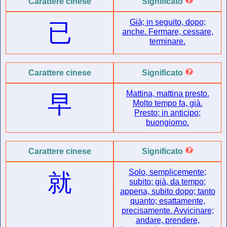
Carattere cinese
Significato
Già; in seguito, dopo;
已
anche. Fermare, cessare,
terminare.
Carattere cinese
Significato
Mattina, mattina presto.
早
Molto tempo fa, già.
Presto; in anticipo;
buongiorno.
Carattere cinese
Significato
Solo, semplicemente;
就
subito; già, da tempo;
appena, subito dopo; tanto
quanto; esattamente,
precisamente. Avvicinare;
andare, prendere,