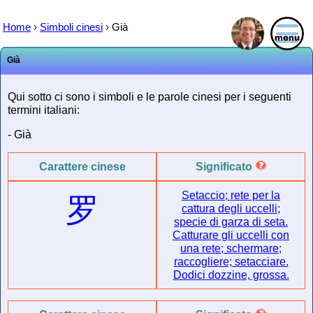
Home
›
Simboli cinesi
›
Già
Già
Qui sotto ci sono i simboli e le parole cinesi per i seguenti
termini italiani:
- Già
Carattere cinese
Significato
Setaccio; rete per la
罗
cattura degli uccelli;
specie di garza di seta.
Catturare gli uccelli con
una rete; schermare;
raccogliere; setacciare.
Dodici dozzine, grossa.