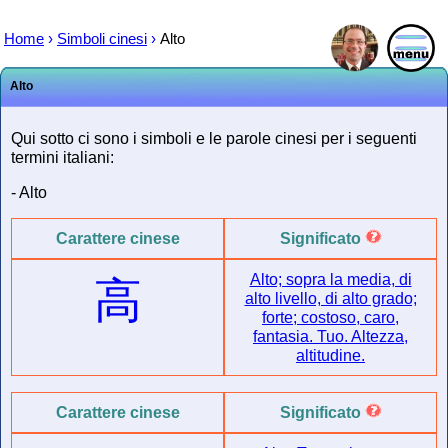
Home
›
Simboli cinesi
›
Alto
Alto
Qui sotto ci sono i simboli e le parole cinesi per i seguenti
termini italiani:
- Alto
Carattere cinese
Significato
Alto; sopra la media, di
高
alto livello, di alto grado;
forte; costoso, caro,
fantasia. Tuo. Altezza,
altitudine.
Carattere cinese
Significato