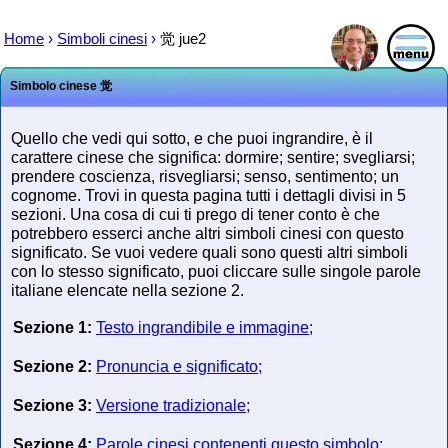
Home
›
Simboli cinesi
›
觉
jue2
Simbolo cinese
觉
Quello che vedi qui sotto, e che puoi ingrandire, è il
carattere cinese che significa: dormire; sentire; svegliarsi;
prendere coscienza, risvegliarsi; senso, sentimento; un
cognome. Trovi in questa pagina tutti i dettagli divisi in 5
sezioni. Una cosa di cui ti prego di tener conto è che
potrebbero esserci anche altri simboli cinesi con questo
significato. Se vuoi vedere quali sono questi altri simboli
con lo stesso significato, puoi cliccare sulle singole parole
italiane elencate nella sezione 2.
Sezione 1:
Testo ingrandibile e immagine;
Sezione 2:
Pronuncia e significato;
Sezione 3:
Versione tradizionale;
Sezione 4:
Parole cinesi contenenti questo simbolo;