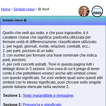
Home
›
Simboli cinesi
›
份
fen4
Simbolo cinese
份
Quello che vedi qui sotto, e che puoi ingrandire, è il
carattere cinese che significa: particella utilizzata per
formare unità di differenziazione; classificatore utilizzato:
1. per regali, giornali, riviste, relazioni, contratti, ecc.;
2. per parti, porzioni di un tutto;
3. con numeri per formare una frase nominale che indica
parti, porzioni;
4. per certi concetti astratti. Trovi in questa pagina tutti i
dettagli divisi in 5 sezioni. Una cosa di cui ti prego di tener
conto è che potrebbero esserci anche altri simboli cinesi
con questo significato. Se vuoi vedere quali sono questi altri
simboli con lo stesso significato, puoi cliccare sulle singole
parole italiane elencate nella sezione 2.
Sezione 1:
Testo ingrandibile e immagine;
Sezione 2:
Pronuncia e significato;